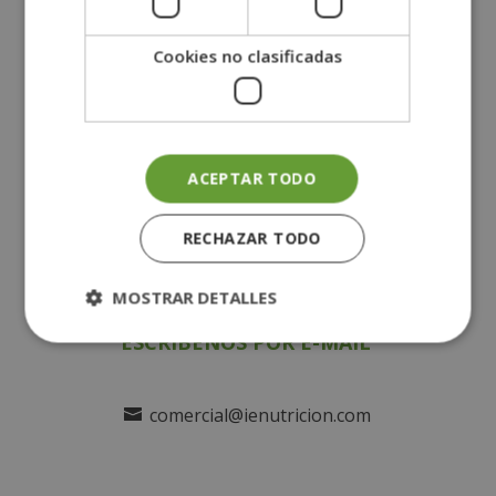
DIRECCIÓN
Cookies no clasificadas
ROMA
Via Antonio Salandra, Nº 18
00187 Roma, Italia
ACEPTAR TODO
Ir al mapa
RECHAZAR TODO
MOSTRAR DETALLES
ESCRÍBENOS POR E-MAIL
comercial@ienutricion.com