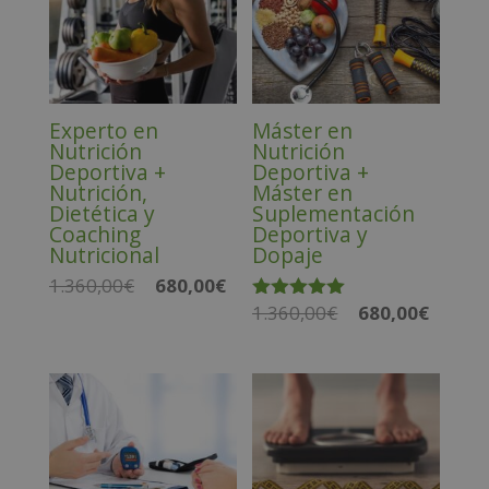
1.360,00€.
680,00€.
1.560,00€.
780,00€.
Experto en
Máster en
Nutrición
Nutrición
Deportiva +
Deportiva +
Nutrición,
Máster en
Dietética y
Suplementación
Coaching
Deportiva y
Nutricional
Dopaje
1.360,00
€
680,00
€
El
El
1.360,00
€
680,00
€
El
El
precio
precio
Valorado
con
precio
precio
original
actual
5.00
de 5
original
actual
era:
es:
era:
es:
1.360,00€.
680,00€.
1.360,00€.
680,00€.