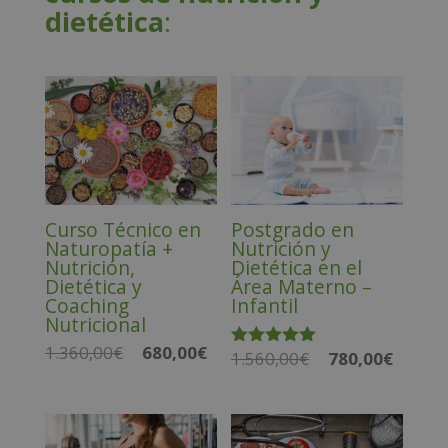
dietética
:
Curso Técnico en
Postgrado en
Naturopatía +
Nutrición y
Nutrición,
Dietética en el
Dietética y
Área Materno –
Coaching
Infantil
Nutricional
1.360,00
€
680,00
€
El
El
1.560,00
€
780,00
€
El
El
Valorado
con
precio
precio
precio
precio
5.00
original
actual
de 5
original
actual
era:
es:
era:
es: