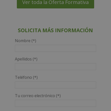
1.360,00€.
680,00€.
Ver toda la Oferta Formativa
SOLICITA MÁS INFORMACIÓN
Nombre (*)
Apellidos (*)
Teléfono (*)
Tu correo electrónico (*)