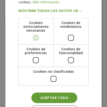
cookies.
Más información
admin@grupoesneca.com.
Para más información consulte nuestra Política de
Privacidad.
MOSTRAR TODOS LOS SOCIOS
(4) →
Desea recibir información comercial (vía telefónica y/o
email):
A
Cookies
Cookies de
l
estrictamente
rendimiento
Titulación
t
necesarias
e
Cursos
r
Másters
n
Cookies de
Cookies de
preferencias
funcionalidad
Postgrados
a
Titulaciones avaladas por la Universidad de
t
Vitoria-Gasteiz
i
Cookies no clasificadas
v
e
Ámbito
:
Nutrición
Deporte
Nutrición Infantil
ACEPTAR TODO
Salud