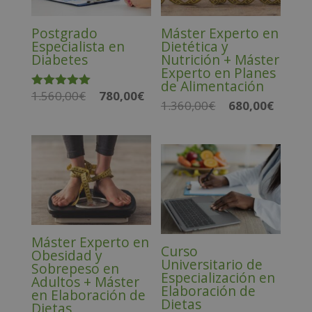
Postgrado
Máster Experto en
Especialista en
Dietética y
Diabetes
Nutrición + Máster
Experto en Planes
de Alimentación
1.560,00
€
780,00
€
El
El
Valorado
1.360,00
€
680,00
€
El
El
con
precio
precio
5.00
precio
precio
de 5
original
actual
original
actual
era:
es:
era:
es:
1.560,00€.
780,00€.
1.360,00€.
680,00€.
Máster Experto en
Curso
Obesidad y
Universitario de
Sobrepeso en
Especialización en
Adultos + Máster
Elaboración de
en Elaboración de
Dietas
Dietas