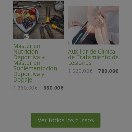
original
actual
era:
es:
era:
es:
1.360,00€.
680,00€.
1.360,00€.
680,00
Máster en
Nutrición
Auxiliar de Clínica
Deportiva +
de Tratamiento de
Máster en
Lesiones
Suplementación
1.560,00
€
780,00
€
El
El
Deportiva y
precio
precio
Dopaje
original
actual
1.360,00
€
680,00
€
El
El
era:
es:
precio
precio
1.560,00€.
780,00
original
actual
era:
es:
1.360,00€.
680,00€.
Ver todos los cursos