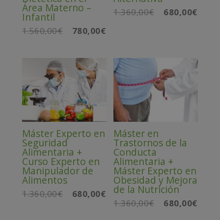
Área Materno –
1.360,00
€
680,00
€
El
El
Infantil
precio
precio
1.560,00
€
780,00
€
El
El
original
actual
precio
precio
era:
es:
original
actual
1.360,00€.
680,00
era:
es:
1.560,00€.
780,00€.
Máster Experto en
Máster en
Seguridad
Trastornos de la
Alimentaria +
Conducta
Curso Experto en
Alimentaria +
Manipulador de
Máster Experto en
Alimentos
Obesidad y Mejora
de la Nutrición
1.360,00
€
680,00
€
El
El
1.360,00
€
680,00
€
El
El
precio
precio
precio
precio
original
actual