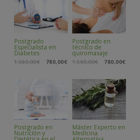
Postgrado
Postgrado en
Especialista en
técnico de
Diabetes
quiromasaje
1.560,00
€
780,00
€
1.560,00
€
780,00
€
El
El
El
El
precio
precio
precio
precio
original
actual
original
actual
era:
es:
era:
es:
1.560,00€.
780,00€.
1.560,00€.
780,00
Postgrado en
Máster Experto en
Nutrición y
Medicina
Dietética en el
Alternativa