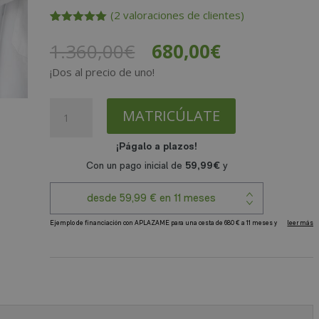
(
2
valoraciones de clientes)
Valorado
2
con
5.00
El
El
1.360,00
€
680,00
€
de 5 en
precio
precio
base a
¡Dos al precio de uno!
valoracione
original
actual
s de
clientes
era:
es:
Máster
MATRICÚLATE
1.360,00€.
680,00€.
en
Trastornos
de
la
Conducta
Alimentaria
+
A
Máster
l
Experto
t
en
e
Obesidad
r