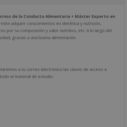
y
n
Mejora
a
de
rnos de la Conducta Alimentaria + Máster Experto en
t
la
mite adquirir conocimientos en dietética y nutrición,
i
Nutrición
os por su composición y valor nutritivo, etc. A lo largo del
v
cantidad
sidad, gracias a una buena alimentación.
e
:
nviaremos a tu correo electrónico las claves de acceso a
odo el material de estudio.