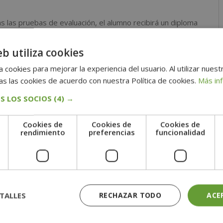
 las pruebas de evaluación, el alumno recibirá un diploma
EN TRASTORNOS DE LA CONDUCTA ALIMENTARIA +
A DE LA NUTRICIÓN»,
de INSTITUTO EUROPEO DE
eb utiliza cookies
dición de socios de la CECAP, máxima institución
 cookies para mejorar la experiencia del usuario. Al utilizar nuest
s las cookies de acuerdo con nuestra Política de cookies.
Más in
tario Europeo, que da fe de la validez, contenidos y
S LOS SOCIOS
(4) →
rnacional.
Cookies de
Cookies de
Cookies de
e
rendimiento
preferencias
funcionalidad
n del máster en trastornos de la conducta alimentaria +
nutrición
do hacia la adquisición de formación teórica complementaria.
TALLES
RECHAZAR TODO
ACE
niversitaria u oficial que puedes consultar en la web del
onal de Cualificaciones.”