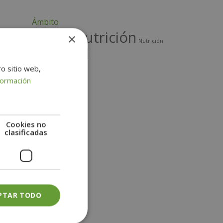
v
e
Ámbito
:
Nutrición
×
Deporte
Nutrición
Salud
Infantil
ro sitio web,
formación
Cookies no
clasificadas
PTAR TODO