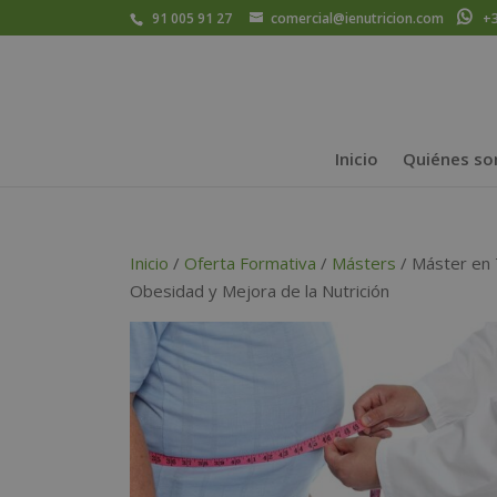
91 005 91 27
comercial@ienutricion.com
+34
Inicio
Quiénes s
Inicio
/
Oferta Formativa
/
Másters
/ Máster en 
Obesidad y Mejora de la Nutrición