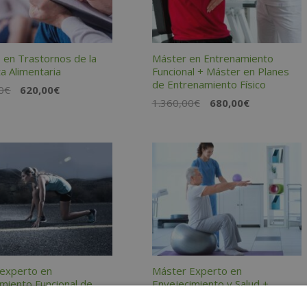
 en Trastornos de la
Máster en Entrenamiento
a Alimentaria
Funcional + Máster en Planes
de Entrenamiento Físico
El
El
0
€
620,00
€
El
El
1.360,00
€
680,00
€
precio
precio
precio
precio
original
actual
original
actual
era:
es:
era:
es:
1.240,00€.
620,00€.
1.360,00€.
680,00€.
experto en
Máster Experto en
miento Funcional de
Envejecimiento y Salud +
ndimiento + Máster
Máster en Nutrición y Dietética