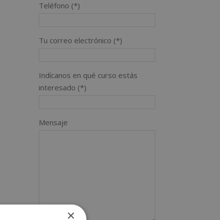
Teléfono (*)
Tu correo electrónico (*)
Indícanos en qué curso estás
interesado (*)
Mensaje
×