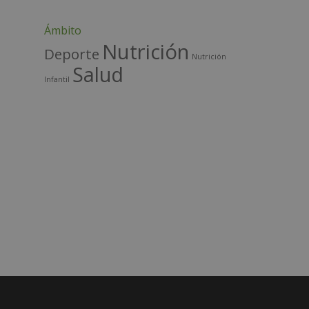
v
e
Ámbito
:
Nutrición
Deporte
Nutrición
Salud
Infantil