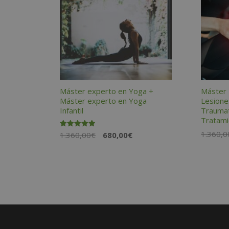
1.360,00€.
680,00€.
Máster experto en Yoga +
Máster 
Máster experto en Yoga
Lesione
Infantil
Traumat
Tratam
1.360,0
El
El
Valorado
1.360,00
€
680,00
€
con
precio
precio
5.00
de 5
original
actual
era:
es:
1.360,00€.
680,00€.