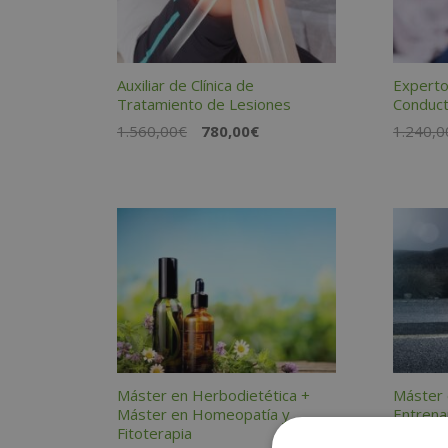
Auxiliar de Clínica de
Experto
Tratamiento de Lesiones
Conduct
El
El
1.560,00
€
780,00
€
1.240,0
precio
precio
original
actual
era:
es:
1.560,00€.
780,00€.
Máster en Herbodietética +
Máster 
Máster en Homeopatía y
Entrena
Fitoterapia
Alto Re