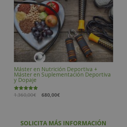
Máster en Nutrición Deportiva +
Máster en Suplementación Deportiva
y Dopaje
El
El
1.360,00
€
680,00
€
Valorado
con
precio
precio
5.00
original
actual
de 5
era:
es:
1.360,00€.
680,00€.
SOLICITA MÁS INFORMACIÓN