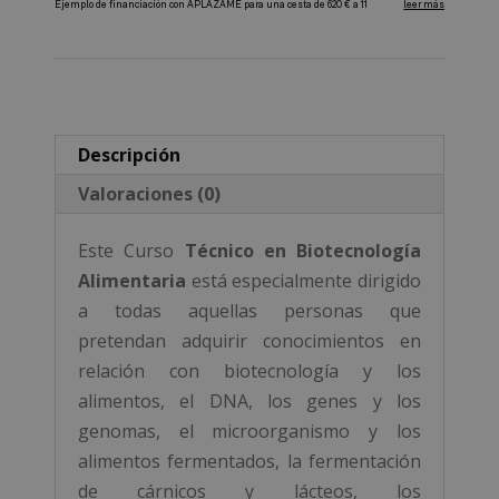
A
l
t
e
r
Descripción
n
Valoraciones (0)
a
t
Este Curso
Técnico en Biotecnología
i
Alimentaria
está especialmente dirigido
v
a todas aquellas personas que
e
pretendan adquirir conocimientos en
:
relación con biotecnología y los
alimentos, el DNA, los genes y los
genomas, el microorganismo y los
alimentos fermentados, la fermentación
de cárnicos y lácteos, los