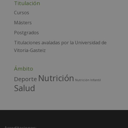
Titulación
t
e
Cursos
r
Másters
n
Postgrados
a
t
Titulaciones avaladas por la Universidad de
i
Vitoria-Gasteiz
v
e
Ámbito
:
Nutrición
Deporte
Nutrición Infantil
Salud
Acreditaciones: