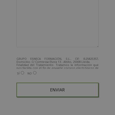
GRUPO ESNECA FORMACIÓN, S.L., CIF: B25825357,
Domicilio: C/ Comtessa Elvira 13 - Altillo, 25008 Lleida.
Finalidad del Tratamiento: Tratamos la información que
nos facilita con el fin de enviarle correos electrónicos de
tipo comercial relacionado con los productos ofrecidos y
SÍ
NO
otros tipo de productos que fueran de su interés.
Legitimación del tratamiento: Consentimiento del
interesado.
Derechos: Puede ejercitar sus derechos identificándose
suficientemente, dirigiéndose a la dirección
admin@grupoesneca.com.
Para más información consulte nuestra Política de
Privacidad.
Desea recibir información comercial (vía telefónica y/o
email):
A
l