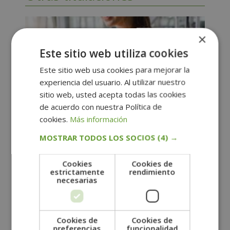
×
Este sitio web utiliza cookies
Este sitio web usa cookies para mejorar la
experiencia del usuario. Al utilizar nuestro
sitio web, usted acepta todas las cookies
de acuerdo con nuestra Política de
cookies.
Más información
MOSTRAR TODOS LOS SOCIOS
(4) →
Experto en Nutrición Deportiva +
Cookies
Cookies de
estrictamente
rendimiento
Nutrición, Dietética y Coaching
necesarias
Nutricional
El
El
1.360,00
€
680,00
€
precio
precio
Cookies de
Cookies de
original
actual
preferencias
funcionalidad