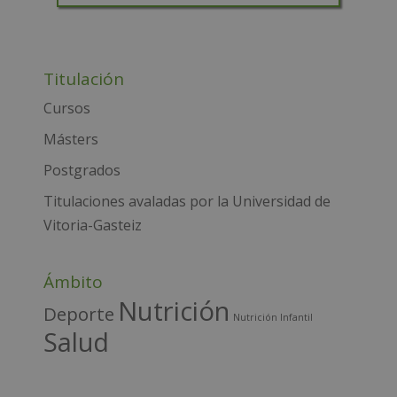
Privacidad.
Desea recibir información comercial (vía telefónica y/o
email):
A
l
Titulación
t
e
Cursos
r
Másters
n
Postgrados
a
t
Titulaciones avaladas por la Universidad de
i
Vitoria-Gasteiz
v
e
Ámbito
:
Nutrición
Deporte
Nutrición Infantil
Salud