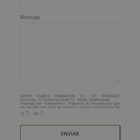
Mensaje
GRUPO ESNECA FORMACIÓN, S.L., CIF: B25825357,
Domicilio: C/ Comtessa Elvira 13 - Altillo, 25008 Lleida.
Finalidad del Tratamiento: Tratamos la información que
nos facilita con el fin de enviarle correos electrónicos de
tipo comercial relacionado con los productos ofrecidos y
SÍ
NO
otros tipo de productos que fueran de su interés.
Legitimación del tratamiento: Consentimiento del
interesado.
Derechos: Puede ejercitar sus derechos identificándose
suficientemente, dirigiéndose a la dirección
admin@grupoesneca.com.
Para más información consulte nuestra Política de