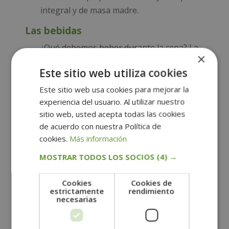
integral y de masa madre.
Las bebidas
¿Qué debemos beber durante la cena? La
×
respuesta es agua. Aunque la nutricionista
Este sitio web utiliza cookies
Laura Parada recomienda beberla en
pequeñas cantidades durante las comidas,
Este sitio web usa cookies para mejorar la
experiencia del usuario. Al utilizar nuestro
ya que los grandes volúmenes de líquidos
sitio web, usted acepta todas las cookies
retrasan la digestión. Otra opción puede
de acuerdo con nuestra Política de
ser una copa de vino, una cerveza de
cookies.
Más información
forma puntual o infusiones frías o
MOSTRAR TODOS LOS SOCIOS
(4) →
calientes.
El postre perfecto
Cookies
Cookies de
estrictamente
rendimiento
Si te apetece un postre, lo más
necesarias
recomendable es incluir fruta fresca,
frutos secos, un lácteo desnatado o