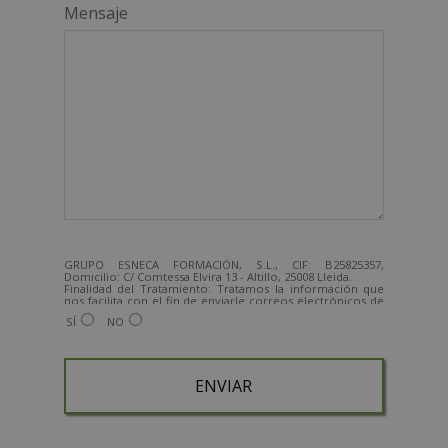
Mensaje
GRUPO ESNECA FORMACIÓN, S.L., CIF: B25825357,
Domicilio: C/ Comtessa Elvira 13 - Altillo, 25008 Lleida.
Finalidad del Tratamiento: Tratamos la información que
nos facilita con el fin de enviarle correos electrónicos de
tipo comercial relacionado con los productos ofrecidos y
SÍ
NO
otros tipo de productos que fueran de su interés.
Legitimación del tratamiento: Consentimiento del
interesado.
Derechos: Puede ejercitar sus derechos identificándose
suficientemente, dirigiéndose a la dirección
admin@grupoesneca.com.
Para más información consulte nuestra Política de
Privacidad.
Desea recibir información comercial (vía telefónica y/o
email):
A