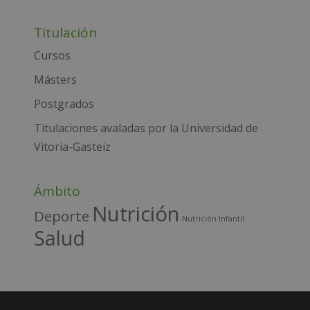
l
Titulación
t
e
Cursos
r
Másters
n
Postgrados
a
t
Titulaciones avaladas por la Universidad de
i
Vitoria-Gasteiz
v
e
Ámbito
:
Nutrición
Deporte
Nutrición Infantil
Salud