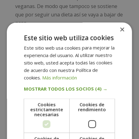
veganas. De modo que tampoco se sostiene
que por seguir una dieta así se vaya a bajar de
peso.
×
Plan cetogénico, dieta famosa
Este sitio web utiliza cookies
por su efectividad
Este sitio web usa cookies para mejorar la
Esta es una de las dietas de moda más
experiencia del usuario. Al utilizar nuestro
sitio web, usted acepta todas las cookies
populares. Consiste en seguir una
de acuerdo con nuestra Política de
alimentación baja en carbohidratos, proteínas
cookies.
Más información
y alta en alimentos grasos.
MOSTRAR TODOS LOS SOCIOS
(4) →
Cuando nuestro organismo solo ingiere, en su
mayoría, alimentos grasos los utiliza como
Cookies
Cookies de
estrictamente
rendimiento
fuente principal de energía. En consecuencia,
necesarias
aumentan los niveles de cetonas en el cuerpo.
Según los expertos en nutrición este tipo de
alimentación ayuda a controlar el hambre y,
Cookies de
Cookies de