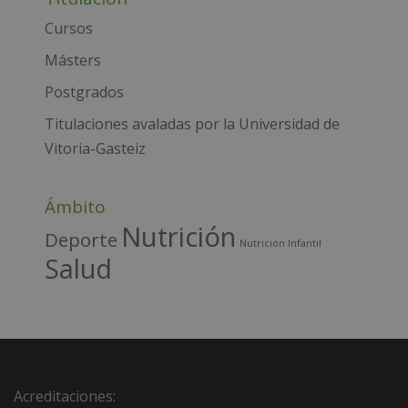
e
Cursos
r
Másters
n
Postgrados
a
t
Titulaciones avaladas por la Universidad de
i
Vitoria-Gasteiz
v
e
Ámbito
:
Nutrición
Deporte
Nutrición Infantil
Salud
Acreditaciones: