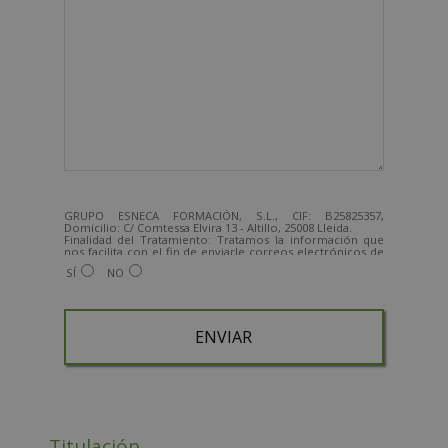
GRUPO ESNECA FORMACIÓN, S.L., CIF: B25825357,
Domicilio: C/ Comtessa Elvira 13 - Altillo, 25008 Lleida.
Finalidad del Tratamiento: Tratamos la información que
nos facilita con el fin de enviarle correos electrónicos de
tipo comercial relacionado con los productos ofrecidos y
SÍ
NO
otros tipo de productos que fueran de su interés.
Legitimación del tratamiento: Consentimiento del
interesado.
Derechos: Puede ejercitar sus derechos identificándose
suficientemente, dirigiéndose a la dirección
admin@grupoesneca.com.
Para más información consulte nuestra Política de
Privacidad.
Desea recibir información comercial (vía telefónica y/o
email):
A
l
Titulación
t