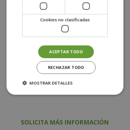
contienen menos calorías y te harán pasar el
antojo.
Cookies no clasificadas
¡Si sigues estos consejos pasará el verano y tu
cuerpo no lo habrá notado! ¿Quieres ampliar
ACEPTAR TODO
tus conocimientos sobre dietas equilibradas?
Descubre nuestro
Máster experto en Dietas
RECHAZAR TODO
Equilibradas + Máster en Coaching
Nutricional.
MOSTRAR DETALLES
SOLICITA MÁS INFORMACIÓN